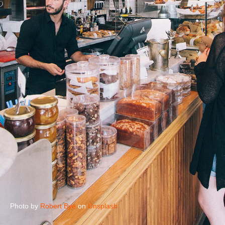
Photo by
Robert Bye
on
Unsplash